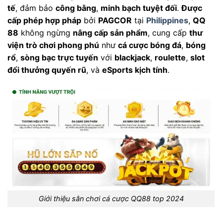
tế
, đảm bảo
công bằng
,
minh bạch tuyệt đối
.
Được
cấp phép hợp pháp
bởi
PAGCOR
tại
Philippines
,
QQ
88
không ngừng
nâng cấp sản phẩm
, cung cấp
thư
viện trò chơi phong phú
như
cá cược bóng đá
,
bóng
rổ
,
sòng bạc trực tuyến
với
blackjack
,
roulette
,
slot
đổi thưởng quyến rũ
, và
eSports kịch tính
.
Giới thiệu sân chơi cá cược QQ88 top 2024