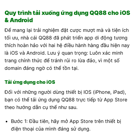
Quy trình tải xuống ứng dụng QQ88 cho iOS
& Android
Để mang lại trải nghiệm đặt cược mượt mà và tiện ích
tối ưu, nhà cái QQ88 đã phát triển app di động tương
thích hoàn hảo với hai hệ điều hành hàng đầu hiện nay
là iOS và Android. Lưu ý quan trọng: Luôn xác minh
trang chính thức để tránh rủi ro lừa đảo, vì một số
domain đáng ngờ có thể tồn tại.
Tải ứng dụng cho iOS
Đối với những người dùng thiết bị IOS (iPhone, iPad),
bạn có thể tải ứng dụng QQ88 trực tiếp từ App Store
theo hướng dẫn cụ thể như sau.
Bước 1: Đầu tiên, hãy mở App Store trên thiết bị
điện thoại của mình đáng sử dụng.