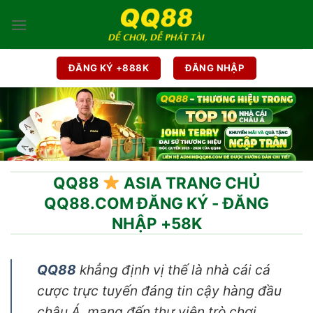
Bỏ
qua
nội
dung
ĐĂNG KÝ +888K
ĐĂNG NHẬP
QQ88
ASIA TRANG CHỦ
QQ88.COM ĐĂNG KÝ - ĐĂNG
NHẬP +58K
QQ88
khẳng định vị thế là nhà cái cá
cược trực tuyến đáng tin cậy hàng đầu
châu Á, mang đến thư viện trò chơi