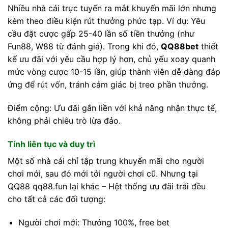
Nhiều nhà cái trực tuyến ra mắt khuyến mãi lớn nhưng
kèm theo điều kiện rút thưởng phức tạp. Ví dụ: Yêu
cầu đặt cược gấp 25-40 lần số tiền thưởng (như
Fun88, W88 từ đánh giá). Trong khi đó,
QQ88bet
thiết
kế ưu đãi với yêu cầu hợp lý hơn, chủ yếu xoay quanh
mức vòng cược 10-15 lần, giúp thành viên dễ dàng đáp
ứng để rút vốn, tránh cảm giác bị treo phần thưởng.
Điểm cộng: Ưu đãi gắn liền với khả năng nhận thực tế,
không phải chiêu trò lừa đảo.
Tính liên tục và duy trì
Một số nhà cái chỉ tập trung khuyến mãi cho người
chơi mới, sau đó mới tới người chơi cũ. Nhưng tại
QQ88 qq88.fun lại khác – Hệt thống ưu đãi trải đều
cho tất cả các đối tượng:
Người chơi mới: Thưởng 100%, free bet