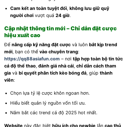
Cam kết an toàn tuyệt đối
,
không lưu giữ quỹ
người chơi
vượt quá
24 giờ
.
Cập nhật thông tin mới – Chỉ dẫn đặt cược
hiệu xuất cao
Để
nâng cấp kỹ năng đặt cược
và luôn
bắt kịp trend
mới
, bạn có thể
vào chuyên trang
:
https://qq88asiafun.com
– nơi
tập hợp toàn bộ tin tức
cá độ thể thao
,
đánh giá nhà cái
,
chỉ dẫn cách tham
gia
và
bí quyết phân tích kèo bóng đá
, giúp
thành
viên
:
Chọn lựa tỷ lệ cược khôn ngoan hơn.
Hiểu biết quản lý nguồn vốn tối ưu.
Nắm bắt các trend cá độ 2025 hot nhất.
Website
này đặc biệt
hữu ích cho newbie
lẫn
cao thủ