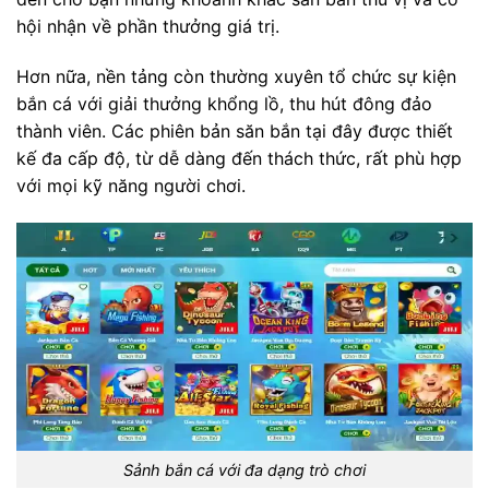
hội nhận về phần thưởng giá trị.
Hơn nữa, nền tảng còn thường xuyên tổ chức sự kiện
bắn cá với giải thưởng khổng lồ, thu hút đông đảo
thành viên. Các phiên bản săn bắn tại đây được thiết
kế đa cấp độ, từ dễ dàng đến thách thức, rất phù hợp
với mọi kỹ năng người chơi.
Sảnh bắn cá với đa dạng trò chơi