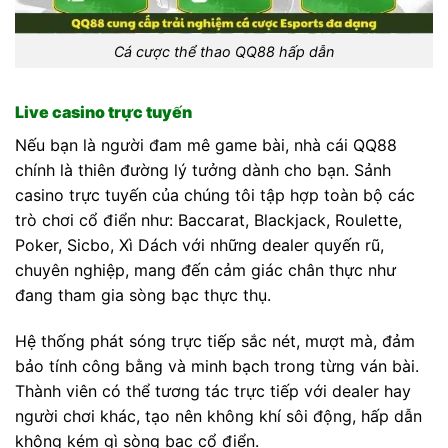
Cá cược thể thao QQ88 hấp dẫn
Live casino trực tuyến
Nếu bạn là người đam mê game bài, nhà cái QQ88
chính là thiên đường lý tưởng dành cho bạn. Sảnh
casino trực tuyến của chúng tôi tập hợp toàn bộ các
trò chơi cổ điển như: Baccarat, Blackjack, Roulette,
Poker, Sicbo, Xì Dách với những dealer quyến rũ,
chuyên nghiệp, mang đến cảm giác chân thực như
đang tham gia sòng bạc thực thụ.
Hệ thống phát sóng trực tiếp sắc nét, mượt mà, đảm
bảo tính công bằng và minh bạch trong từng ván bài.
Thành viên có thể tương tác trực tiếp với dealer hay
người chơi khác, tạo nên không khí sôi động, hấp dẫn
không kém gì sòng bạc cổ điển.