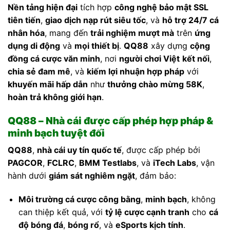
Nền tảng hiện đại
tích hợp
công nghệ bảo mật SSL
tiên tiến
,
giao dịch nạp rút siêu tốc
, và
hỗ trợ 24/7 cá
nhân hóa
, mang đến
trải nghiệm mượt mà
trên
ứng
dụng di động
và
mọi thiết bị
.
QQ88
xây dựng
cộng
đồng cá cược văn minh
, nơi
người chơi Việt
kết nối
,
chia sẻ đam mê
, và
kiếm lợi nhuận hợp pháp
với
khuyến mãi hấp dẫn
như
thưởng chào mừng 58K
,
hoàn trả không giới hạn
.
QQ88 – Nhà cái được cấp phép hợp pháp &
minh bạch tuyệt đối
QQ88
,
nhà cái uy tín quốc tế
, được cấp phép bởi
PAGCOR
,
FCLRC
,
BMM Testlabs
, và
iTech Labs
, vận
hành dưới
giám sát nghiêm ngặt
, đảm bảo:
Môi trường cá cược công bằng
,
minh bạch
, không
can thiệp kết quả, với
tỷ lệ cược cạnh tranh
cho
cá
độ bóng đá
,
bóng rổ
, và
eSports kịch tính
.