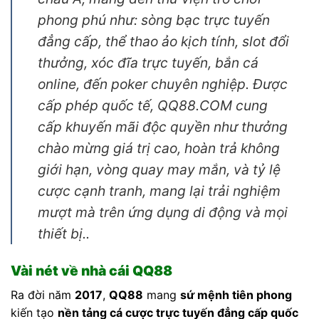
phong phú như: sòng bạc trực tuyến
đẳng cấp, thể thao ảo kịch tính, slot đổi
thưởng, xóc đĩa trực tuyến, bắn cá
online, đến poker chuyên nghiệp. Được
cấp phép quốc tế, QQ88.COM cung
cấp khuyến mãi độc quyền như thưởng
chào mừng giá trị cao, hoàn trả không
giới hạn, vòng quay may mắn, và tỷ lệ
cược cạnh tranh, mang lại trải nghiệm
mượt mà trên ứng dụng di động và mọi
thiết bị..
Vài nét về nhà cái QQ88
Ra đời năm
2017
,
QQ88
mang
sứ mệnh tiên phong
kiến tạo
nền tảng cá cược trực tuyến đẳng cấp quốc