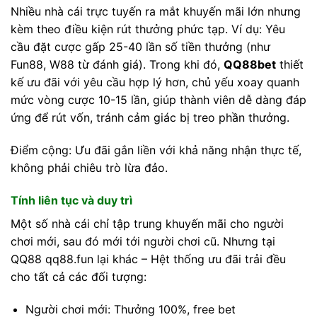
Nhiều nhà cái trực tuyến ra mắt khuyến mãi lớn nhưng
kèm theo điều kiện rút thưởng phức tạp. Ví dụ: Yêu
cầu đặt cược gấp 25-40 lần số tiền thưởng (như
Fun88, W88 từ đánh giá). Trong khi đó,
QQ88bet
thiết
kế ưu đãi với yêu cầu hợp lý hơn, chủ yếu xoay quanh
mức vòng cược 10-15 lần, giúp thành viên dễ dàng đáp
ứng để rút vốn, tránh cảm giác bị treo phần thưởng.
Điểm cộng: Ưu đãi gắn liền với khả năng nhận thực tế,
không phải chiêu trò lừa đảo.
Tính liên tục và duy trì
Một số nhà cái chỉ tập trung khuyến mãi cho người
chơi mới, sau đó mới tới người chơi cũ. Nhưng tại
QQ88 qq88.fun lại khác – Hệt thống ưu đãi trải đều
cho tất cả các đối tượng:
Người chơi mới: Thưởng 100%, free bet