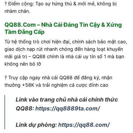
? Điểm cộng: Tạo sự hứng thú & mới mẻ, không bị
nhàm chán.
QQ88.Com – Nhà Cái Đáng Tin Cậy & Xứng
Tầm Đẳng Cấp
Từ hệ thống trò chơi hiện đại, chính sách bảo mật cao,
giao dịch nạp rút nhanh chóng đến hàng loạt khuyến
mãi giá trị – QQ88 chính là nhà cái uy tín số 1 mà bạn
không nên bỏ lỡ
? Truy cập ngay nhà cái QQ88 để đăng ký, nhận
thưởng +58K và trải nghiệm cá cược đỉnh cao
Link vào trang chủ nhà cái chính thức
QQ88:
https://qq8889ta.com/
Link dự phòng:
https://qq88.com/