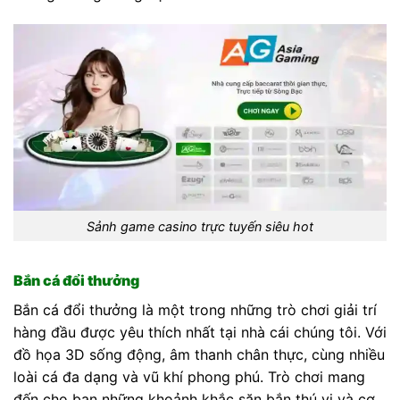
Sảnh game casino trực tuyến siêu hot
Bắn cá đổi thưởng
Bắn cá đổi thưởng là một trong những trò chơi giải trí
hàng đầu được yêu thích nhất tại nhà cái chúng tôi. Với
đồ họa 3D sống động, âm thanh chân thực, cùng nhiều
loài cá đa dạng và vũ khí phong phú. Trò chơi mang
đến cho bạn những khoảnh khắc săn bắn thú vị và cơ