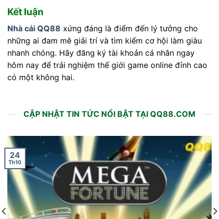
Kết luận
Nhà cái QQ88
xứng đáng là điểm đến lý tưởng cho
những ai đam mê giải trí và tìm kiếm cơ hội làm giàu
nhanh chóng. Hãy đăng ký tài khoản cá nhân ngay
hôm nay để trải nghiệm thế giới game online đỉnh cao
có một không hai.
CẬP NHẬT TIN TỨC NỔI BẬT TẠI QQ88.COM
24
Th10