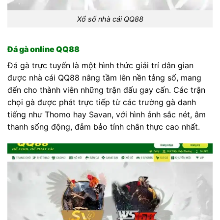
Xổ số nhà cái QQ88
Đá gà online QQ88
Đá gà trực tuyến là một hình thức giải trí dân gian
được nhà cái QQ88 nâng tầm lên nền tảng số, mang
đến cho thành viên những trận đấu gay cấn. Các trận
chọi gà được phát trực tiếp từ các trường gà danh
tiếng như Thomo hay Savan, với hình ảnh sắc nét, âm
thanh sống động, đảm bảo tính chân thực cao nhất.