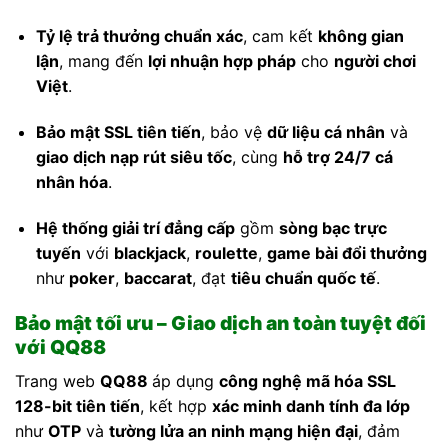
Tỷ lệ trả thưởng chuẩn xác
, cam kết
không gian
lận
, mang đến
lợi nhuận hợp pháp
cho
người chơi
Việt
.
Bảo mật SSL tiên tiến
, bảo vệ
dữ liệu cá nhân
và
giao dịch nạp rút siêu tốc
, cùng
hỗ trợ 24/7 cá
nhân hóa
.
Hệ thống giải trí đẳng cấp
gồm
sòng bạc trực
tuyến
với
blackjack
,
roulette
,
game bài đổi thưởng
như
poker
,
baccarat
, đạt
tiêu chuẩn quốc tế
.
Bảo mật tối ưu – Giao dịch an toàn tuyệt đối
với QQ88
Trang web
QQ88
áp dụng
công nghệ mã hóa SSL
128-bit tiên tiến
, kết hợp
xác minh danh tính đa lớp
như
OTP
và
tường lửa an ninh mạng hiện đại
, đảm