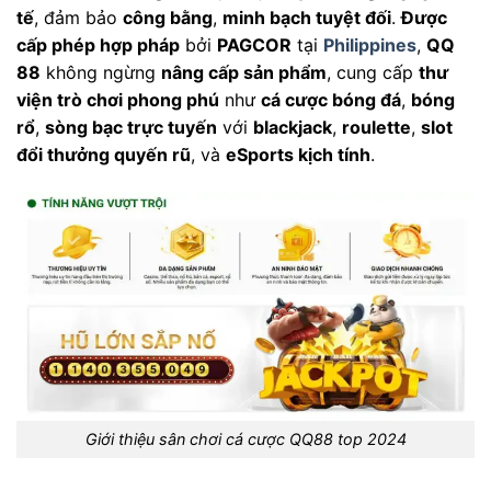
tế
, đảm bảo
công bằng
,
minh bạch tuyệt đối
.
Được
cấp phép hợp pháp
bởi
PAGCOR
tại
Philippines
,
QQ
88
không ngừng
nâng cấp sản phẩm
, cung cấp
thư
viện trò chơi phong phú
như
cá cược bóng đá
,
bóng
rổ
,
sòng bạc trực tuyến
với
blackjack
,
roulette
,
slot
đổi thưởng quyến rũ
, và
eSports kịch tính
.
Giới thiệu sân chơi cá cược QQ88 top 2024