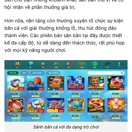
hội nhận về phần thưởng giá trị.
Hơn nữa, nền tảng còn thường xuyên tổ chức sự kiện
bắn cá với giải thưởng khổng lồ, thu hút đông đảo
thành viên. Các phiên bản săn bắn tại đây được thiết
kế đa cấp độ, từ dễ dàng đến thách thức, rất phù hợp
với mọi kỹ năng người chơi.
Sảnh bắn cá với đa dạng trò chơi