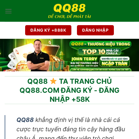
Bỏ
qua
nội
dung
ĐĂNG KÝ +888K
ĐĂNG NHẬP
QQ88
TA TRANG CHỦ
QQ88.COM ĐĂNG KÝ - ĐĂNG
NHẬP +58K
QQ88
khẳng định vị thế là nhà cái cá
cược trực tuyến đáng tin cậy hàng đầu
châu Á, mang đến thư viện trò chơi