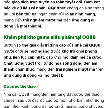
bảo
giao dịch trực tuyến an toàn tuyệt đối
.
Cam kết
bảo vệ dữ liệu cá nhân
,
QQ88bet
không chia sẻ thông
tin với
bên thứ ba
, ngăn chặn
rủi ro an ninh mạng
,
mang đến
trải nghiệm mượt mà
trên
ứng dụng di
động
và
mọi thiết bị
.
Khám phá kho game siêu phẩm tại QQ88
Bước vào
thế giới giải trí đỉnh cao
của
nhà cái QQ88
,
người chơi sẽ
ngỡ ngàng
trước
kho trò chơi phong
phú
,
liên tục cập nhật
, đáp ứng
mọi đam mê cá cược
.
Chất lượng vượt trội
, từ
đồ họa sống động
đến
âm
thanh chân thực
, mang đến
trải nghiệm mượt mà
trên
ứng dụng di động
và
mọi thiết bị
.
Cá cược thể thao
Nhà cái QQ88 mang đến nền tảng đặt cược thể thao
chuyên sâu với đầy đủ các bộ môn phổ biến như: Bóng
bàn, điền kinh, bóng đá, bóng rổ, tennis, bóng chuyền,