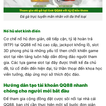
Đá gà trực tuyến mãn nhãn với đa thể loại
Nổ hũ slot kinh điển
Cơ chế nổ hũ đơn giản, dễ tiếp cận, tỷ lệ hoàn trả
(RTP) tại QQ88 nổ hũ cao cấp, jackpot khổng lồ, slot
3D phong phú là những yếu tố then chốt khiến game
slot tại nền tảng luôn hấp dẫn đông đảo người tham
gia. Các tựa game slot tại đây được thiết kế đa chủ
đề, từ cổ điển đến hiện đại, từ thần thoại đến khoa học
viễn tưởng, đáp ứng mọi sở thích độc đáo.
Hướng dẫn tạo tài khoản QQ88 nhanh
chóng cho người mới bắt đầu
Để tham gia cộng đồng đặt cược sôi nổi tại nhà cái
QQ88, bạn chỉ cần thực hiện một số bước đơn giản